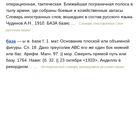
операционная, тактическая. Ближайшая пограничная полоса в
тылу армии, где собраны боевые и хозяйственные запасы.
Словарь иностранных слов, вошедших в состав русского языка.
Чудинов А.Н., 1910. БАЗА базис …
Словарь иностранных слов
русского языка
база
— ы ж. base f. 1. мат. Основание плоской или объемной
фигуры. Сл. 18. Дано треуголие ABC его же один бок нижний
или бас. Арифм. Магн. 97. || мор. Смерить прямой путь или
базу. 1764. Навиг. (б. 32. || 23 октября <1933>, Анделло в
рекордном… …
Исторический словарь галлицизмов русского языка