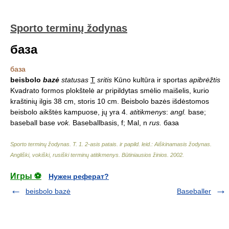
Sporto terminų žodynas
база
база
beisbolo
bazė
statusas
T
sritis
Kūno kultūra ir sportas
apibrėžtis
Kvadrato formos plokštelė ar pripildytas smėlio maišelis, kurio
kraštinių ilgis 38 cm, storis 10 cm. Beisbolo bazės išdėstomos
beisbolo aikštės kampuose, jų yra 4.
atitikmenys
:
angl.
base;
baseball base
vok.
Baseballbasis, f; Mal, n
rus.
база
Sporto terminų žodynas. T. 1. 2-asis patais. ir papild. leid.: Aiškinamasis žodynas.
Angliški, vokiški, rusiški terminų atitikmenys. Būtiniausios žinios
.
2002
.
Игры ⚽
Нужен реферат?
beisbolo bazė
Baseballer