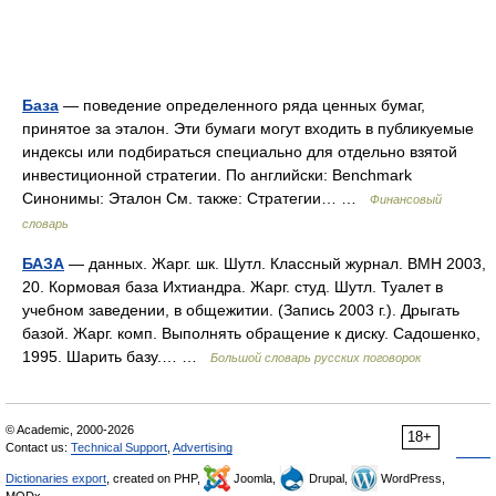
База
— поведение определенного ряда ценных бумаг,
принятое за эталон. Эти бумаги могут входить в публикуемые
индексы или подбираться специально для отдельно взятой
инвестиционной стратегии. По английски: Benchmark
Синонимы: Эталон См. также: Стратегии… …
Финансовый
словарь
БАЗА
— данных. Жарг. шк. Шутл. Классный журнал. ВМН 2003,
20. Кормовая база Ихтиандра. Жарг. студ. Шутл. Туалет в
учебном заведении, в общежитии. (Запись 2003 г.). Дрыгать
базой. Жарг. комп. Выполнять обращение к диску. Садошенко,
1995. Шарить базу.… …
Большой словарь русских поговорок
© Academic, 2000-2026
18+
Contact us:
Technical Support
,
Advertising
Dictionaries export
, created on PHP,
Joomla,
Drupal,
WordPress,